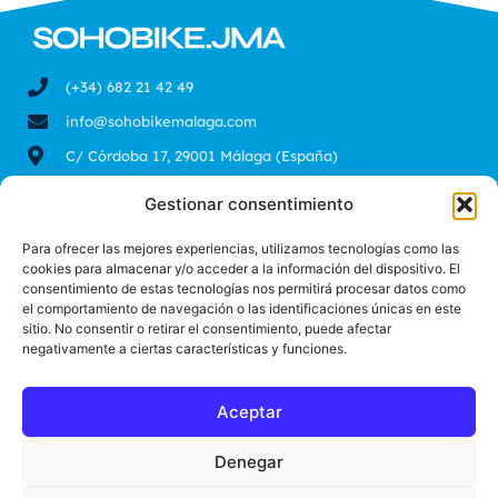
(+34) 682 21 42 49
info@sohobikemalaga.com
C/ Córdoba 17, 29001 Málaga (España)
Gestionar consentimiento
SOHOBIKE.JMA
LEGAL
Para ofrecer las mejores experiencias, utilizamos tecnologías como las
cookies para almacenar y/o acceder a la información del dispositivo. El
Soho bike
Aviso legal
consentimiento de estas tecnologías nos permitirá procesar datos como
el comportamiento de navegación o las identificaciones únicas en este
Alquiler bicicletas
Política de privacidad
sitio. No consentir o retirar el consentimiento, puede afectar
Tours en bicicleta
Política de cookies
negativamente a ciertas características y funciones.
Taller en bicicleta
Contacto
Aceptar
Denegar